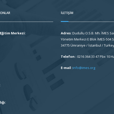
FONLAR
İLETIŞIM
Eğitim Merkezi:
Adres :
Dudullu O.S.B. Mh. İMES Sa
Yönetim Merkezi E Blok İMES-504 So
34775 Ümraniye / İstanbul / Turke
Telefon :
0216 364 33 47 Pbx 10 H
E-mail :
info@imes.org
:
ığı: