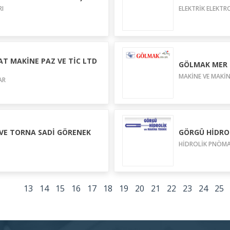
RI
ELEKTRİK ELEKTR
T MAKİNE PAZ VE TİC LTD
GÖLMAK MER 
MAKİNE VE MAKİN
AR
VE TORNA SADİ GÖRENEK
GÖRGÜ HİDROL
HİDROLİK PNÖMA
1
12
13
14
15
16
17
18
19
20
21
22
23
24
25