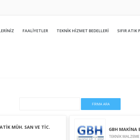
ERİNİZ
FAALIYETLER
TEKNİK HİZMET BEDELLERİ
SIFIR ATIK 
TİK MÜH. SAN VE TİC.
GBH MAKİNA E
TEKNİK MALZEME