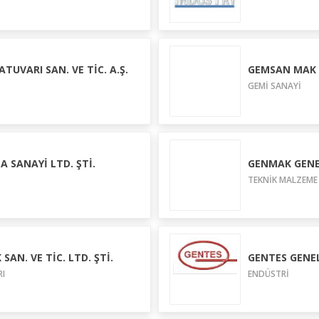
TUVARI SAN. VE TİC. A.Ş.
GEMSAN MAK P
GEMİ SANAYİ
 SANAYİ LTD. ŞTİ.
GENMAK GENEL
TEKNİK MALZEME
AN. VE TİC. LTD. ŞTİ.
GENTES GENEL
RI
ENDÜSTRİ