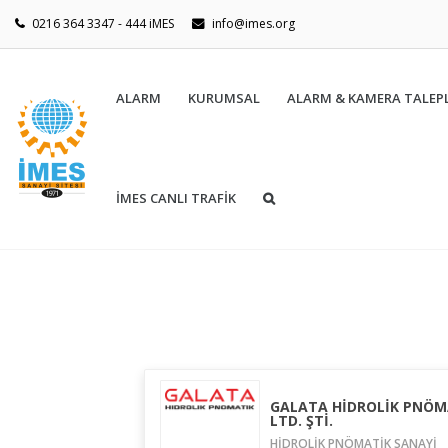
0216 364 3347 - 444 iMES
info@imes.org
ALARM
KURUMSAL
ALARM & KAMERA TALEPL
İMES CANLI TRAFİK
GALATA HİDROLİK PNÖMA
LTD. ŞTİ.
HİDROLİK PNÖMATİK SANAYİ