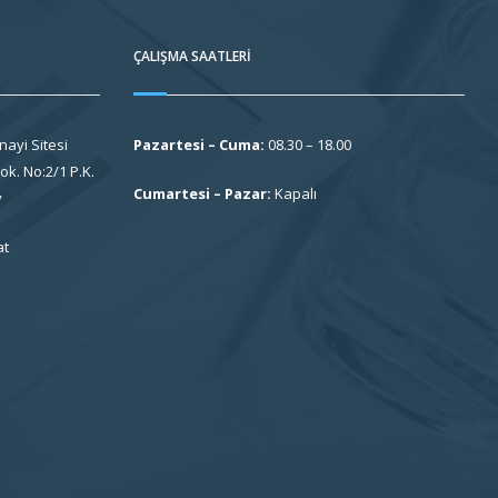
ÇALIŞMA SAATLERI
nayi Sitesi
Pazartesi – Cuma:
08.30 – 18.00
k. No:2/1 P.K.
Cumartesi – Pazar:
Kapalı
y
at