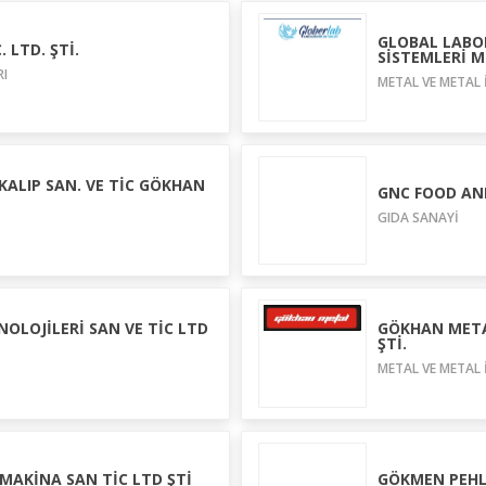
GLOBAL LABO
 LTD. ŞTİ.
SİSTEMLERİ ME
RI
METAL VE METAL 
ALIP SAN. VE TİC GÖKHAN
GNC FOOD AND
GIDA SANAYİ
OLOJİLERİ SAN VE TİC LTD
GÖKHAN METAL
ŞTİ.
METAL VE METAL 
MAKİNA SAN TİC LTD ŞTİ
GÖKMEN PEHL