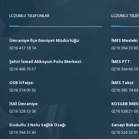
LÜZUMLU TELEFONLAR
LÜZUMLU TELE
Ümraniye İlçe Emniyet Müdürlüğü:
İMES Mesleki 
0216 412 18 14
0216 364 33 60
Şehit İsmail Akkoyun Polis Merkezi:
İMES PTT:
0216 466 76 57
0216 364 66 39
OSB İtfaiye:
İMES Taksi:
0216 314 05 92
0216 365 74 64
İSKİ Ümraniye:
KOSGEB İMES
0216 328 33 00
0216 528 21 00
Dudullu 2 Nolu Sağlık Ocağı:
Sanayi Bakanl
0216 364 33 43
0216 526 33 01