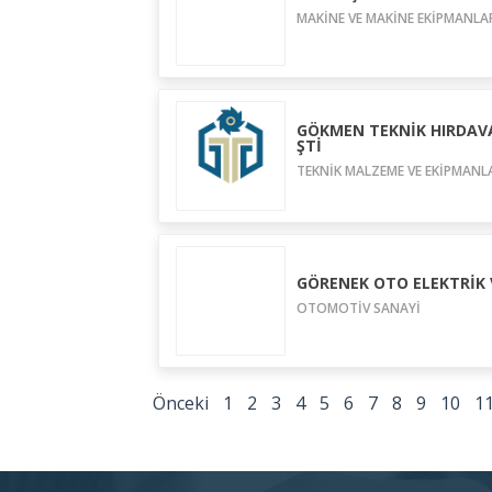
MAKİNE VE MAKİNE EKİPMANLA
GÖKMEN TEKNİK HIRDAVA
ŞTİ
TEKNİK MALZEME VE EKİPMANL
GÖRENEK OTO ELEKTRİK 
OTOMOTİV SANAYİ
Önceki
1
2
3
4
5
6
7
8
9
10
1