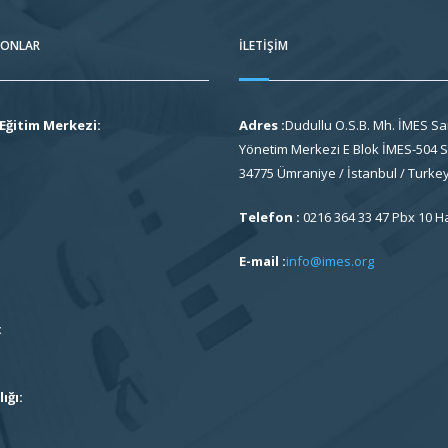
FONLAR
İLETIŞIM
Eğitim Merkezi:
Adres :
Dudullu O.S.B. Mh. İMES Sa
Yönetim Merkezi E Blok İMES-504 So
34775 Ümraniye / İstanbul / Turke
Telefon :
0216 364 33 47 Pbx 10 H
E-mail :
info@imes.org
:
ığı: