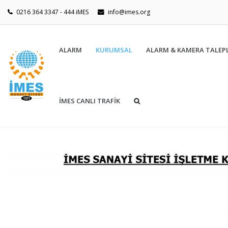
0216 364 3347 - 444 iMES
info@imes.org
ALARM
KURUMSAL
ALARM & KAMERA TALEPL
İMES CANLI TRAFİK