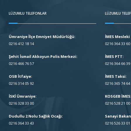
LÜZUMLU TELEFONLAR
LÜZUMLU TELE
Ümraniye İlçe Emniyet Müdürlüğü:
İMES Mesleki 
0216 412 18 14
0216 364 33 60
Şehit İsmail Akkoyun Polis Merkezi:
İMES PTT:
0216 466 76 57
0216 364 66 39
OSB İtfaiye:
İMES Taksi:
0216 314 05 92
0216 365 74 64
İSKİ Ümraniye:
KOSGEB İMES
0216 328 33 00
0216 528 21 00
Dudullu 2 Nolu Sağlık Ocağı:
Sanayi Bakanl
0216 364 33 43
0216 526 33 01