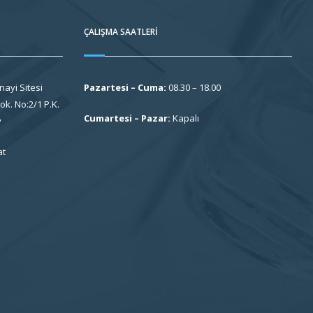
ÇALIŞMA SAATLERI
nayi Sitesi
Pazartesi – Cuma:
08.30 – 18.00
k. No:2/1 P.K.
Cumartesi – Pazar:
Kapalı
y
at