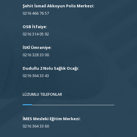
Şehit İsmail Akkoyun Polis Merkezi:
0216 466 76 57
OSB İtfaiye:
0216 314 05 92
İSKİ Ümraniye:
0216 328 33 00
Dudullu 2 Nolu Sağlık Ocağı:
0216 364 33 43
LÜZUMLU TELEFONLAR
İMES Mesleki Eğitim Merkezi:
0216 364 33 60