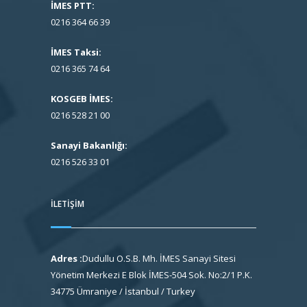
İMES PTT:
0216 364 66 39
İMES Taksi:
0216 365 74 64
KOSGEB İMES:
0216 528 21 00
Sanayi Bakanlığı:
0216 526 33 01
İLETIŞIM
Adres :
Dudullu O.S.B. Mh. İMES Sanayi Sitesi
Yönetim Merkezi E Blok İMES-504 Sok. No:2/1 P.K.
34775 Ümraniye / İstanbul / Turkey