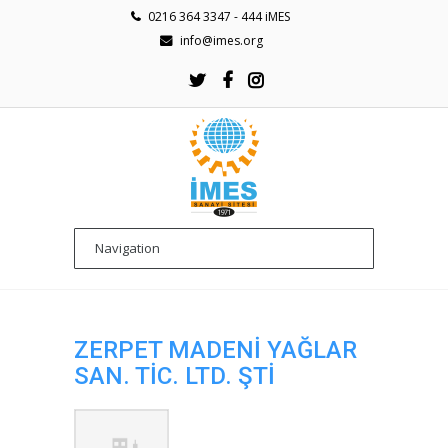
0216 364 3347 - 444 iMES
info@imes.org
ZERPET MADENİ YAĞLAR
SAN. TİC. LTD. ŞTİ