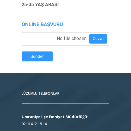
25-35 YAŞ ARASI
ONLINE BAŞVURU
Özgeçmiş Ekle
*
No file chosen
Gözat
Gönder
LÜZUMLU TELEFONLAR
Ümraniye İlçe Emniyet Müdürlüğü:
0216 412 18 14