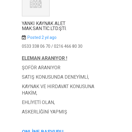
YANKI KAYNAK ALET
MAK.SAN.TİC.LTD.ŞTİ.
Posted 2 yıl ago
0533 338 06 70 / 0216 466 80 30
ELEMAN ARANIYOR !
ŞOFÖR ARANIYOR
SATIŞ KONUSUNDA DENEYİMLİ,
KAYNAK VE HIRDAVAT KONUSUNA
HAKİM,
EHLİYETİ OLAN,
ASKERLİĞİNİ YAPMIŞ
ONLINE BAŞVURU