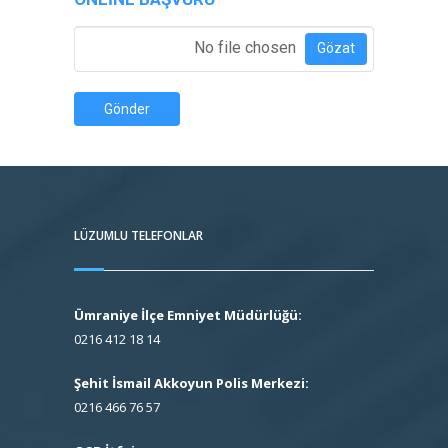
Özgeçmiş Ekle
*
No file chosen
Gözat
Gönder
LÜZUMLU TELEFONLAR
Ümraniye İlçe Emniyet Müdürlüğü:
0216 412 18 14
Şehit İsmail Akkoyun Polis Merkezi:
0216 466 76 57