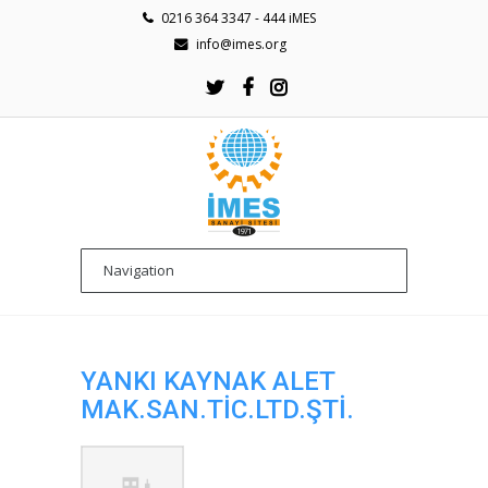
0216 364 3347 - 444 iMES
info@imes.org
YANKI KAYNAK ALET
MAK.SAN.TİC.LTD.ŞTİ.