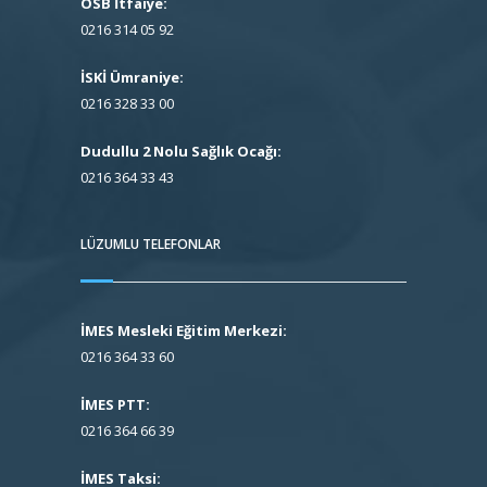
OSB İtfaiye:
0216 314 05 92
İSKİ Ümraniye:
0216 328 33 00
Dudullu 2 Nolu Sağlık Ocağı:
0216 364 33 43
LÜZUMLU TELEFONLAR
İMES Mesleki Eğitim Merkezi:
0216 364 33 60
İMES PTT:
0216 364 66 39
İMES Taksi: