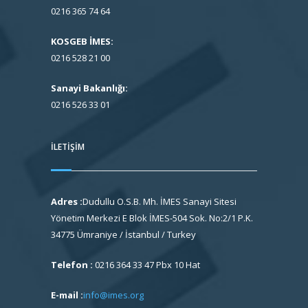
0216 365 74 64
KOSGEB İMES:
0216 528 21 00
Sanayi Bakanlığı:
0216 526 33 01
İLETIŞIM
Adres :
Dudullu O.S.B. Mh. İMES Sanayi Sitesi
Yönetim Merkezi E Blok İMES-504 Sok. No:2/1 P.K.
34775 Ümraniye / İstanbul / Turkey
Telefon :
0216 364 33 47 Pbx 10 Hat
E-mail :
info@imes.org