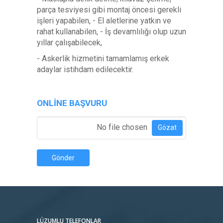
parça tesviyesi gibi montaj öncesi gerekli
işleri yapabilen, - El aletlerine yatkın ve
rahat kullanabilen, - İş devamlılığı olup uzun
yıllar çalışabilecek,
- Askerlik hizmetini tamamlamış erkek
adaylar istihdam edilecektir.
ONLINE BAŞVURU
Özgeçmiş Ekle
*
No file chosen
Gözat
Gönder
LÜZUMLU TELEFONLAR