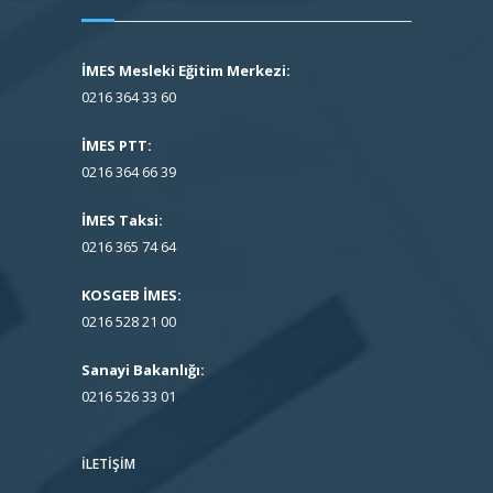
İMES Mesleki Eğitim Merkezi:
0216 364 33 60
İMES PTT:
0216 364 66 39
İMES Taksi:
0216 365 74 64
KOSGEB İMES:
0216 528 21 00
Sanayi Bakanlığı:
0216 526 33 01
İLETIŞIM