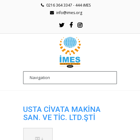
0216 364 3347 - 444 iMES
info@imes.org
USTA CİVATA MAKİNA
SAN. VE TİC. LTD.ŞTİ