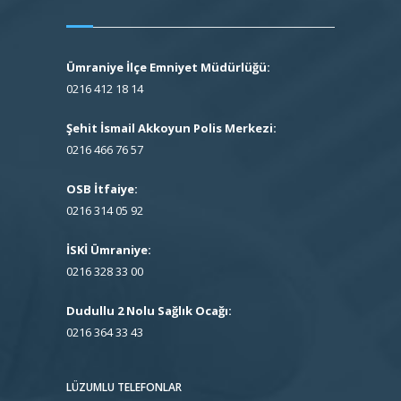
Ümraniye İlçe Emniyet Müdürlüğü:
0216 412 18 14
Şehit İsmail Akkoyun Polis Merkezi:
0216 466 76 57
OSB İtfaiye:
0216 314 05 92
İSKİ Ümraniye:
0216 328 33 00
Dudullu 2 Nolu Sağlık Ocağı:
0216 364 33 43
LÜZUMLU TELEFONLAR