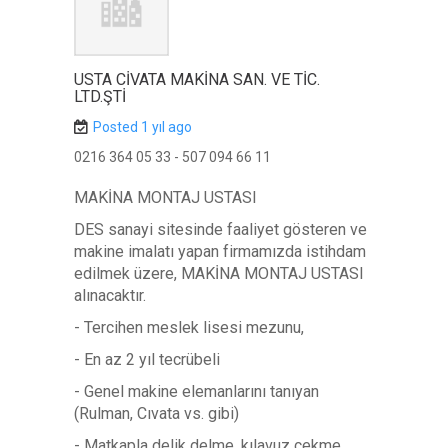
USTA CİVATA MAKİNA SAN. VE TİC.
LTD.ŞTİ
Posted 1 yıl ago
0216 364 05 33 - 507 094 66 11
MAKİNA MONTAJ USTASI
DES sanayi sitesinde faaliyet gösteren ve
makine imalatı yapan firmamızda istihdam
edilmek üzere, MAKİNA MONTAJ USTASI
alınacaktır.
- Tercihen meslek lisesi mezunu,
- En az 2 yıl tecrübeli
- Genel makine elemanlarını tanıyan
(Rulman, Cıvata vs. gibi)
- Matkapla delik delme, kılavuz çekme,