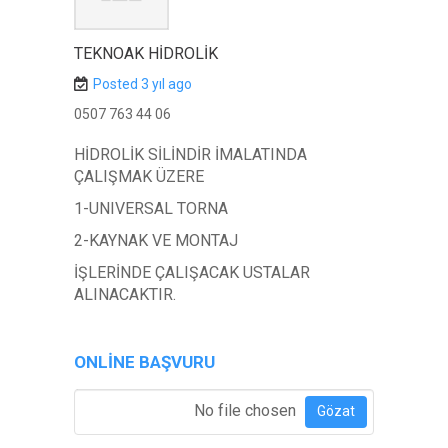
TEKNOAK HİDROLİK
Posted 3 yıl ago
0507 763 44 06
HİDROLİK SİLİNDİR İMALATINDA
ÇALIŞMAK ÜZERE
1-UNIVERSAL TORNA
2-KAYNAK VE MONTAJ
İŞLERİNDE ÇALIŞACAK USTALAR
ALINACAKTIR.
ONLINE BAŞVURU
Özgeçmiş Ekle
*
No file chosen
Gözat