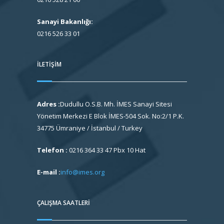
Sanayi Bakanlığı:
0216 526 33 01
İLETIŞIM
Adres :
Dudullu O.S.B. Mh. İMES Sanayi Sitesi
Yönetim Merkezi E Blok İMES-504 Sok. No:2/1 P.K.
34775 Ümraniye / İstanbul / Turkey
Telefon :
0216 364 33 47 Pbx 10 Hat
E-mail :
info@imes.org
ÇALIŞMA SAATLERI