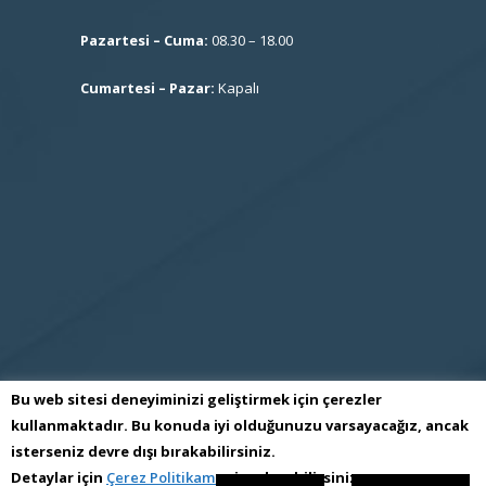
Pazartesi – Cuma:
08.30 – 18.00
Cumartesi – Pazar:
Kapalı
Bu web sitesi deneyiminizi geliştirmek için çerezler
kullanmaktadır. Bu konuda iyi olduğunuzu varsayacağız, ancak
isterseniz devre dışı bırakabilirsiniz.
S.S İmes Sanayi Sitesi İşletme Kooperatifi
Detaylar için
Çerez Politikamızı
inceleyebilirsiniz.