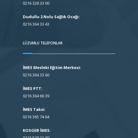
0216 328 33 00
Dudullu 2 Nolu Sağlık Ocağı:
0216 364 33 43
LÜZUMLU TELEFONLAR
İMES Mesleki Eğitim Merkezi:
0216 364 33 60
İMES PTT:
0216 364 66 39
İMES Taksi:
0216 365 74 64
KOSGEB İMES:
0216 528 21 00