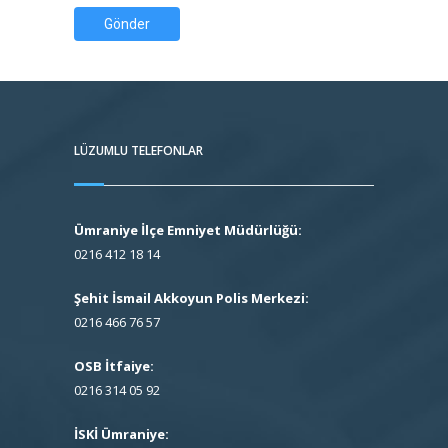
Gönder
LÜZUMLU TELEFONLAR
Ümraniye İlçe Emniyet Müdürlüğü:
0216 412 18 14
Şehit İsmail Akkoyun Polis Merkezi:
0216 466 76 57
OSB İtfaiye:
0216 314 05 92
İSKİ Ümraniye: