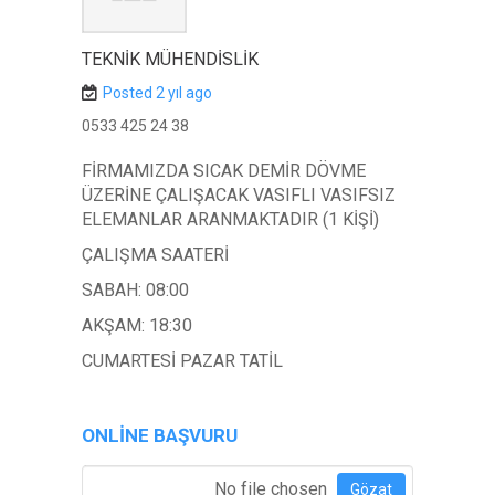
TEKNİK MÜHENDİSLİK
Posted 2 yıl ago
0533 425 24 38
FİRMAMIZDA SICAK DEMİR DÖVME
ÜZERİNE ÇALIŞACAK VASIFLI VASIFSIZ
ELEMANLAR ARANMAKTADIR (1 KİŞİ)
ÇALIŞMA SAATERİ
SABAH: 08:00
AKŞAM: 18:30
CUMARTESİ PAZAR TATİL
ONLINE BAŞVURU
Özgeçmiş Ekle
*
No file chosen
Gözat