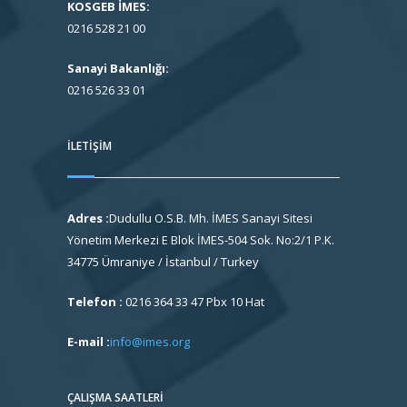
KOSGEB İMES:
0216 528 21 00
Sanayi Bakanlığı:
0216 526 33 01
İLETIŞIM
Adres :
Dudullu O.S.B. Mh. İMES Sanayi Sitesi
Yönetim Merkezi E Blok İMES-504 Sok. No:2/1 P.K.
34775 Ümraniye / İstanbul / Turkey
Telefon :
0216 364 33 47 Pbx 10 Hat
E-mail :
info@imes.org
ÇALIŞMA SAATLERI