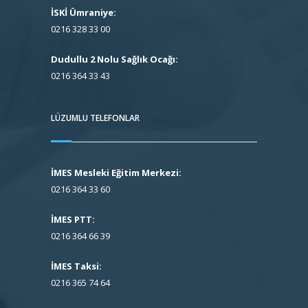
İSKİ Ümraniye:
0216 328 33 00
Dudullu 2 Nolu Sağlık Ocağı:
0216 364 33 43
LÜZUMLU TELEFONLAR
İMES Mesleki Eğitim Merkezi:
0216 364 33 60
İMES PTT:
0216 364 66 39
İMES Taksi:
0216 365 74 64