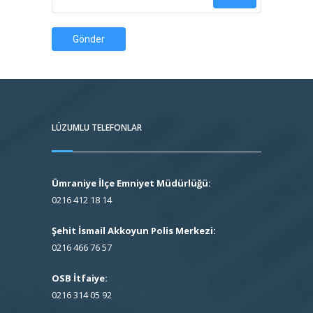
Gönder
LÜZUMLU TELEFONLAR
Ümraniye İlçe Emniyet Müdürlüğü:
0216 412 18 14
Şehit İsmail Akkoyun Polis Merkezi:
0216 466 76 57
OSB İtfaiye:
0216 314 05 92