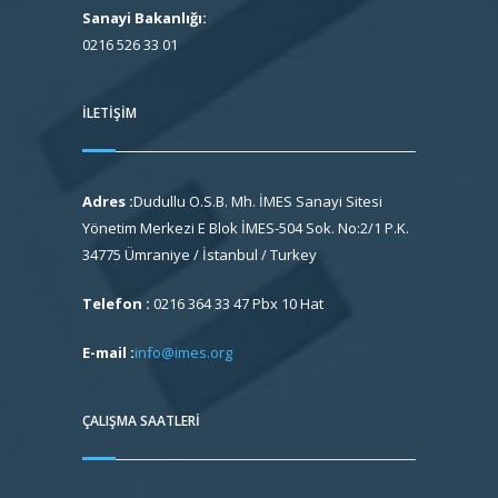
Sanayi Bakanlığı:
0216 526 33 01
İLETIŞIM
Adres :
Dudullu O.S.B. Mh. İMES Sanayi Sitesi
Yönetim Merkezi E Blok İMES-504 Sok. No:2/1 P.K.
34775 Ümraniye / İstanbul / Turkey
Telefon :
0216 364 33 47 Pbx 10 Hat
E-mail :
info@imes.org
ÇALIŞMA SAATLERI