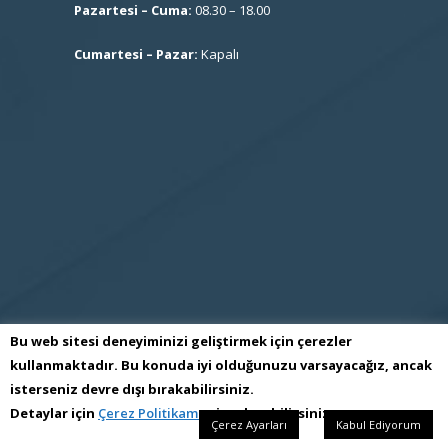
Pazartesi – Cuma:
08.30 – 18.00
Cumartesi – Pazar:
Kapalı
Bu web sitesi deneyiminizi geliştirmek için çerezler
kullanmaktadır. Bu konuda iyi olduğunuzu varsayacağız, ancak
isterseniz devre dışı bırakabilirsiniz.
S.S İmes Sanayi Sitesi İşletme Kooperatifi
Detaylar için
Çerez Politikamızı
inceleyebilirsiniz.
Çerez Ayarları
Kabul Ediyorum
Tüm Hakları Saklıdır Kopyalanamaz Cσρуяιgнт © 2017