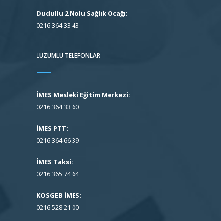
Dudullu 2 Nolu Sağlık Ocağı:
0216 364 33 43
LÜZUMLU TELEFONLAR
İMES Mesleki Eğitim Merkezi:
0216 364 33 60
İMES PTT:
0216 364 66 39
İMES Taksi:
0216 365 74 64
KOSGEB İMES:
0216 528 21 00