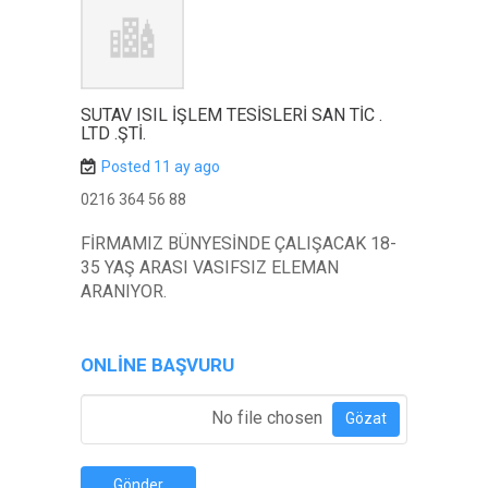
SUTAV ISIL İŞLEM TESİSLERİ SAN TİC .
LTD .ŞTİ.
Posted 11 ay ago
0216 364 56 88
FİRMAMIZ BÜNYESİNDE ÇALIŞACAK 18-
35 YAŞ ARASI VASIFSIZ ELEMAN
ARANIYOR.
ONLINE BAŞVURU
Özgeçmiş Ekle
*
No file chosen
Gözat
Gönder