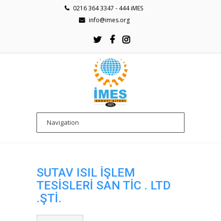
0216 364 3347 - 444 iMES
info@imes.org
SUTAV ISIL İŞLEM
TESİSLERİ SAN TİC . LTD
.ŞTİ.