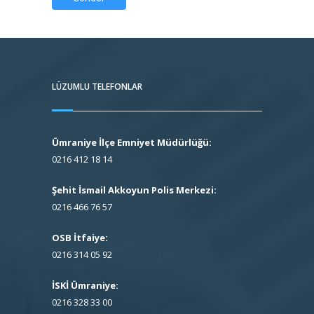
LÜZUMLU TELEFONLAR
Ümraniye İlçe Emniyet Müdürlüğü:
0216 412 18 14
Şehit İsmail Akkoyun Polis Merkezi:
0216 466 76 57
OSB İtfaiye:
0216 314 05 92
İSKİ Ümraniye:
0216 328 33 00