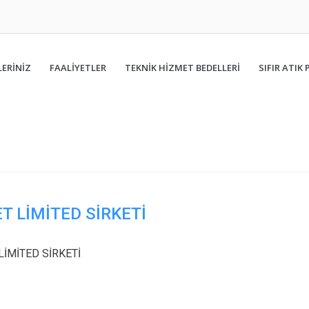
ERİNİZ
FAALIYETLER
TEKNİK HİZMET BEDELLERİ
SIFIR ATIK 
T LİMİTED SİRKETİ
LİMİTED SİRKETİ