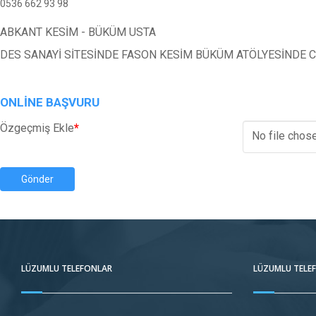
0536 662 93 98
ABKANT KESİM - BÜKÜM USTA
DES SANAYİ SİTESİNDE FASON KESİM BÜKÜM ATÖLYESİNDE 
ONLINE BAŞVURU
Özgeçmiş Ekle
*
No file chos
Gönder
LÜZUMLU TELEFONLAR
LÜZUMLU TELE