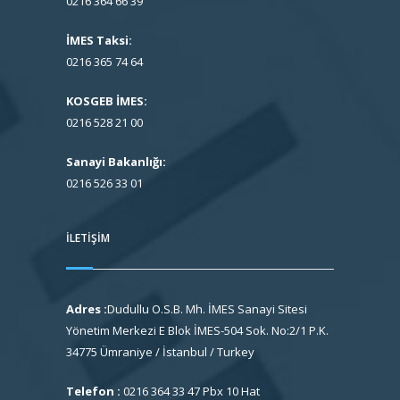
0216 364 66 39
İMES Taksi:
0216 365 74 64
KOSGEB İMES:
0216 528 21 00
Sanayi Bakanlığı:
0216 526 33 01
İLETIŞIM
Adres :
Dudullu O.S.B. Mh. İMES Sanayi Sitesi
Yönetim Merkezi E Blok İMES-504 Sok. No:2/1 P.K.
34775 Ümraniye / İstanbul / Turkey
Telefon :
0216 364 33 47 Pbx 10 Hat