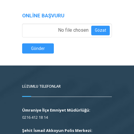
ONLINE BAŞVURU
Özgeçmiş Ekle
*
No file chosen
Gözat
Gönder
LÜZUMLU TELEFONLAR
Ümraniye İlçe Emniyet Müdürlüğü:
0216 412 18 14
Şehit İsmail Akkoyun Polis Merkezi: