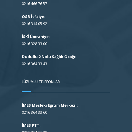
0216 466 76 57
OSB İtfaiye:
0216 314 05 92
İSKİ Ümraniye:
0216 328 33 00
Dudullu 2 Nolu Sağlık Ocağı:
0216 364 33 43
LÜZUMLU TELEFONLAR
İMES Mesleki Eğitim Merkezi:
0216 364 33 60
İMES PTT: