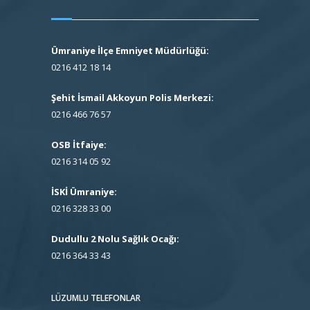
Ümraniye İlçe Emniyet Müdürlüğü:
0216 412 18 14
Şehit İsmail Akkoyun Polis Merkezi:
0216 466 76 57
OSB İtfaiye:
0216 314 05 92
İSKİ Ümraniye:
0216 328 33 00
Dudullu 2 Nolu Sağlık Ocağı:
0216 364 33 43
LÜZUMLU TELEFONLAR