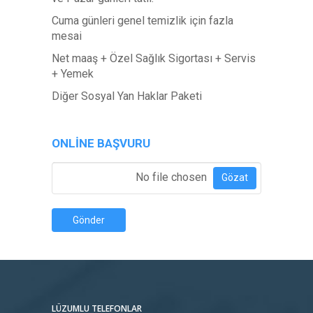
Cuma günleri genel temizlik için fazla
mesai
Net maaş + Özel Sağlık Sigortası + Servis
+ Yemek
Diğer Sosyal Yan Haklar Paketi
ONLINE BAŞVURU
Özgeçmiş Ekle
*
No file chosen
Gözat
Gönder
LÜZUMLU TELEFONLAR