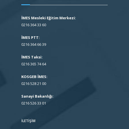
İMES Mesleki Eğitim Merkezi:
0216 364 33 60
İMES PTT:
0216 364 66 39
İMES Taksi:
0216 365 74 64
KOSGEB İMES:
0216 528 21 00
Sanayi Bakanlığı:
0216 526 33 01
İLETIŞIM