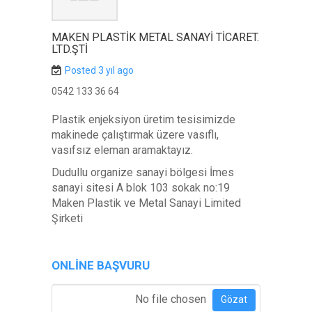
MAKEN PLASTİK METAL SANAYİ TİCARET.
LTD.ŞTİ
Posted 3 yıl ago
0542 133 36 64
Plastik enjeksiyon üretim tesisimizde
makinede çalıştırmak üzere vasıflı,
vasıfsız eleman aramaktayız.
Dudullu organize sanayi bölgesi İmes
sanayi sitesi A blok 103 sokak no:19
Maken Plastik ve Metal Sanayi Limited
Şirketi
ONLINE BAŞVURU
Özgeçmiş Ekle
*
No file chosen
Gözat