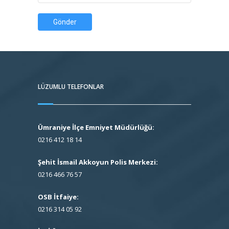
Gönder
LÜZUMLU TELEFONLAR
Ümraniye İlçe Emniyet Müdürlüğü:
0216 412 18 14
Şehit İsmail Akkoyun Polis Merkezi:
0216 466 76 57
OSB İtfaiye:
0216 314 05 92