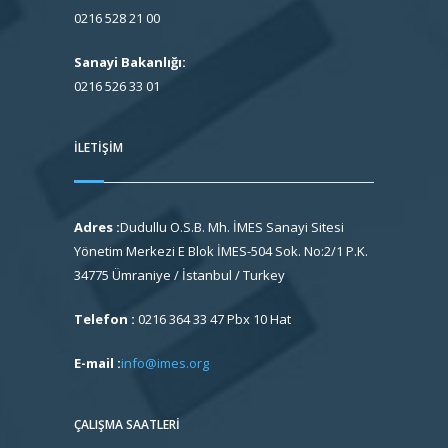
0216 528 21 00
Sanayi Bakanlığı:
0216 526 33 01
İLETIŞIM
Adres :
Dudullu O.S.B. Mh. İMES Sanayi Sitesi
Yönetim Merkezi E Blok İMES-504 Sok. No:2/1 P.K.
34775 Ümraniye / İstanbul / Turkey
Telefon :
0216 364 33 47 Pbx 10 Hat
E-mail :
info@imes.org
ÇALIŞMA SAATLERI