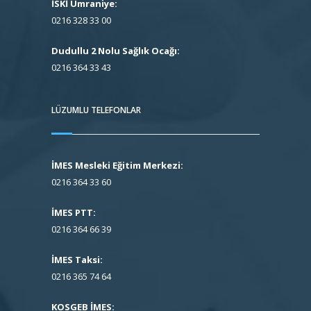
İSKİ Ümraniye:
0216 328 33 00
Dudullu 2 Nolu Sağlık Ocağı:
0216 364 33 43
LÜZUMLU TELEFONLAR
İMES Mesleki Eğitim Merkezi:
0216 364 33 60
İMES PTT:
0216 364 66 39
İMES Taksi:
0216 365 74 64
KOSGEB İMES: