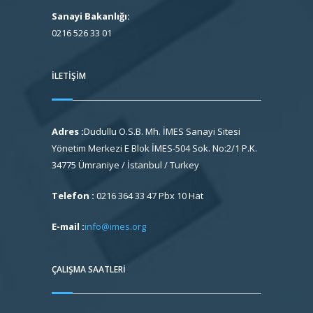
Sanayi Bakanlığı:
0216 526 33 01
İLETIŞIM
Adres :
Dudullu O.S.B. Mh. İMES Sanayi Sitesi
Yönetim Merkezi E Blok İMES-504 Sok. No:2/1 P.K.
34775 Ümraniye / İstanbul / Turkey
Telefon :
0216 364 33 47 Pbx 10 Hat
E-mail :
info@imes.org
ÇALIŞMA SAATLERI