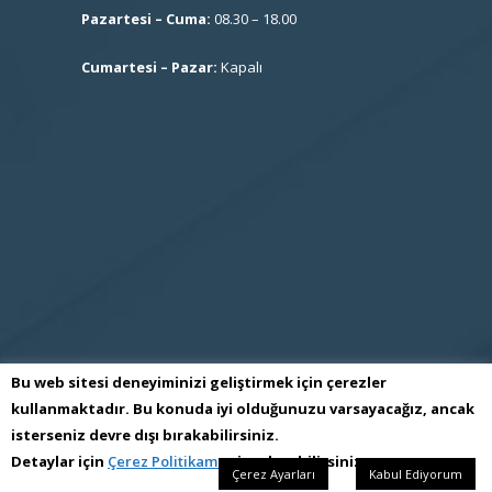
Pazartesi – Cuma:
08.30 – 18.00
Cumartesi – Pazar:
Kapalı
Bu web sitesi deneyiminizi geliştirmek için çerezler
kullanmaktadır. Bu konuda iyi olduğunuzu varsayacağız, ancak
isterseniz devre dışı bırakabilirsiniz.
S.S İmes Sanayi Sitesi İşletme Kooperatifi
Detaylar için
Çerez Politikamızı
inceleyebilirsiniz.
Çerez Ayarları
Kabul Ediyorum
Tüm Hakları Saklıdır Kopyalanamaz Cσρуяιgнт © 2017