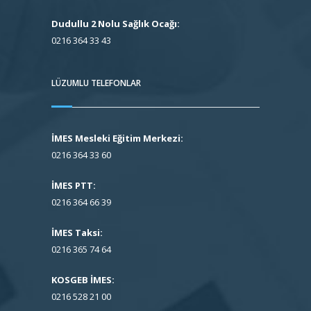
Dudullu 2 Nolu Sağlık Ocağı:
0216 364 33 43
LÜZUMLU TELEFONLAR
İMES Mesleki Eğitim Merkezi:
0216 364 33 60
İMES PTT:
0216 364 66 39
İMES Taksi:
0216 365 74 64
KOSGEB İMES:
0216 528 21 00