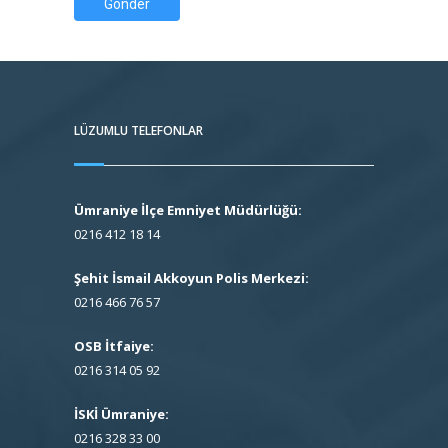
Gönder
LÜZUMLU TELEFONLAR
Ümraniye İlçe Emniyet Müdürlüğü:
0216 412 18 14
Şehit İsmail Akkoyun Polis Merkezi:
0216 466 76 57
OSB İtfaiye:
0216 314 05 92
İSKİ Ümraniye:
0216 328 33 00