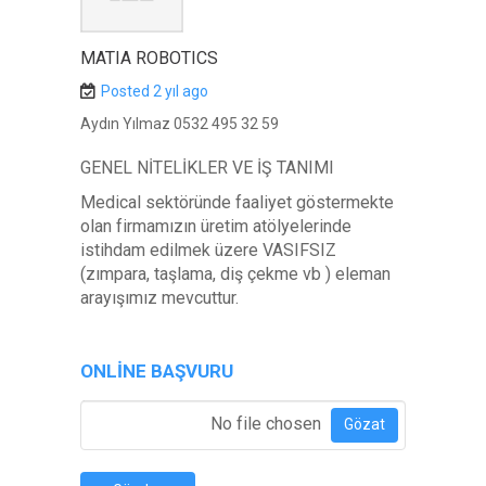
MATIA ROBOTICS
Posted 2 yıl ago
Aydın Yılmaz 0532 495 32 59
GENEL NİTELİKLER VE İŞ TANIMI
Medical sektöründe faaliyet göstermekte
olan firmamızın üretim atölyelerinde
istihdam edilmek üzere VASIFSIZ
(zımpara, taşlama, diş çekme vb ) eleman
arayışımız mevcuttur.
ONLINE BAŞVURU
Özgeçmiş Ekle
*
No file chosen
Gözat