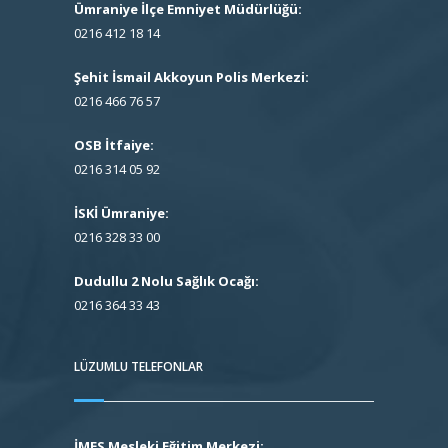
Ümraniye İlçe Emniyet Müdürlüğü:
0216 412 18 14
Şehit İsmail Akkoyun Polis Merkezi:
0216 466 76 57
OSB İtfaiye:
0216 314 05 92
İSKİ Ümraniye:
0216 328 33 00
Dudullu 2 Nolu Sağlık Ocağı:
0216 364 33 43
LÜZUMLU TELEFONLAR
İMES Mesleki Eğitim Merkezi: