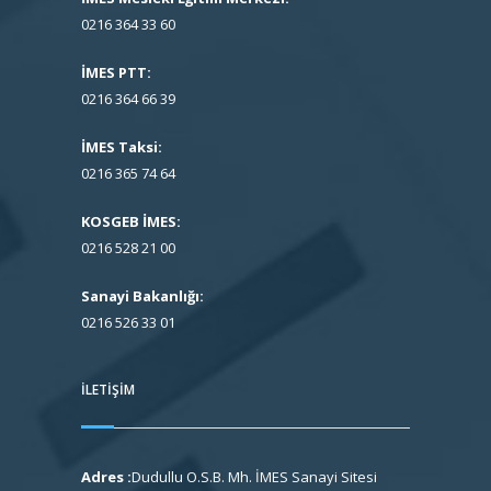
0216 364 33 60
İMES PTT:
0216 364 66 39
İMES Taksi:
0216 365 74 64
KOSGEB İMES:
0216 528 21 00
Sanayi Bakanlığı:
0216 526 33 01
İLETIŞIM
Adres :
Dudullu O.S.B. Mh. İMES Sanayi Sitesi