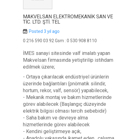
MAKVELSAN ELEKTROMEKANIK SAN VE
TIC. LTD. ŞTI. TEL
Posted 3 yıl ago
0 216 590 03 92 Gsm : 0 530 908 8110
İMES sanayi sitesinde valf imalatı yapan
Makvelsan firmasında yetiştirilip istihdam
edilmek üzere;
- Ortaya çıkarılacak endüstriyel ürünlerin
üzerinde bağlantıları (pnömatik silindir,
hortum, rekor, valf, sensör) yapabilecek,
- Mekanik montaj ve bakım hizmetlerinde
görev alabilecek (Başlangıç düzeyinde
elektrik bilgisi olması tercih sebebidir)
- Saha bakım ve devreye alma
hizmetlerinde görev alabilecek
- Kendini geliştirmeye açık,
- Anadolu yakasında ikamet eden, çalışma