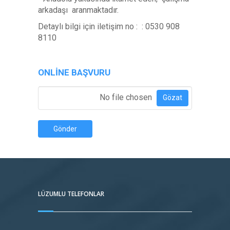
arkadaşı aranmaktadır.
Detaylı bilgi için iletişim no : : 0530 908
8110
ONLINE BAŞVURU
Özgeçmiş Ekle
*
No file chosen
Gözat
Gönder
LÜZUMLU TELEFONLAR