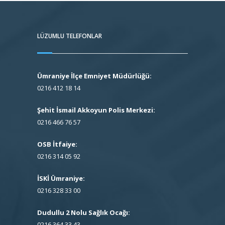
LÜZUMLU TELEFONLAR
Ümraniye İlçe Emniyet Müdürlüğü:
0216 412 18 14
Şehit İsmail Akkoyun Polis Merkezi:
0216 466 76 57
OSB İtfaiye:
0216 314 05 92
İSKİ Ümraniye:
0216 328 33 00
Dudullu 2 Nolu Sağlık Ocağı:
0216 364 33 43