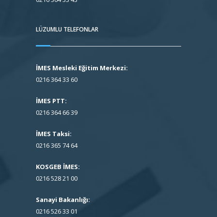
LÜZUMLU TELEFONLAR
İMES Mesleki Eğitim Merkezi:
0216 364 33 60
İMES PTT:
0216 364 66 39
İMES Taksi:
0216 365 74 64
KOSGEB İMES:
0216 528 21 00
Sanayi Bakanlığı:
0216 526 33 01