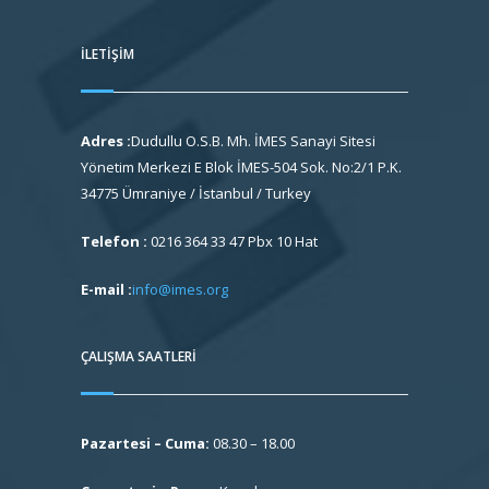
İLETIŞIM
Adres :
Dudullu O.S.B. Mh. İMES Sanayi Sitesi
Yönetim Merkezi E Blok İMES-504 Sok. No:2/1 P.K.
34775 Ümraniye / İstanbul / Turkey
Telefon :
0216 364 33 47 Pbx 10 Hat
E-mail :
info@imes.org
ÇALIŞMA SAATLERI
Pazartesi – Cuma:
08.30 – 18.00