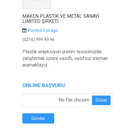
MAKEN PLASTIK VE METAL SANAYI
LIMITED ŞIRKETI
Posted 3 yıl ago
(0216) 999 49 96
Plastik enjeksiyon üretim tesisimizde
çalıştırmak üzere vasıflı, vasıfsız eleman
aramaktayız.
ONLINE BAŞVURU
Özgeçmiş Ekle
*
No file chosen
Gözat
Gönder