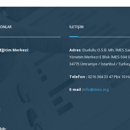
FONLAR
İLETIŞIM
Eğitim Merkezi:
Adres :
Dudullu O.S.B. Mh. İMES Sa
Yönetim Merkezi E Blok İMES-504 So
34775 Ümraniye / İstanbul / Turke
Telefon :
0216 364 33 47 Pbx 10 H
E-mail :
info@imes.org
:
ığı: