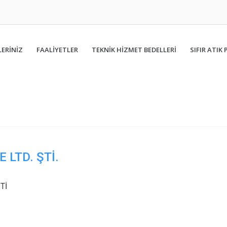
ERİNİZ
FAALIYETLER
TEKNİK HİZMET BEDELLERİ
SIFIR ATIK 
 LTD. ŞTİ.
Tİ