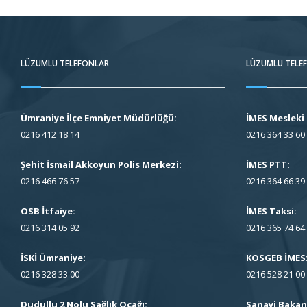
LÜZUMLU TELEFONLAR
LÜZUMLU TELE
Ümraniye İlçe Emniyet Müdürlüğü:
İMES Mesleki 
0216 412 18 14
0216 364 33 60
Şehit İsmail Akkoyun Polis Merkezi:
İMES PTT:
0216 466 76 57
0216 364 66 39
OSB İtfaiye:
İMES Taksi:
0216 314 05 92
0216 365 74 64
İSKİ Ümraniye:
KOSGEB İMES
0216 328 33 00
0216 528 21 00
Dudullu 2 Nolu Sağlık Ocağı:
Sanayi Bakanl