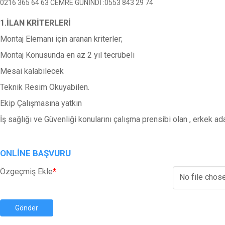
0216 365 64 63 CEMRE GÜNİNDİ :0553 843 29 74
1.İLAN KRİTERLERİ
Montaj Elemanı için aranan kriterler;
Montaj Konusunda en az 2 yıl tecrübeli
Mesai kalabilecek
Teknik Resim Okuyabilen.
Ekip Çalışmasına yatkın
İş sağlığı ve Güvenliği konularını çalışma prensibi olan , erkek 
ONLINE BAŞVURU
Özgeçmiş Ekle
*
No file chos
Gönder