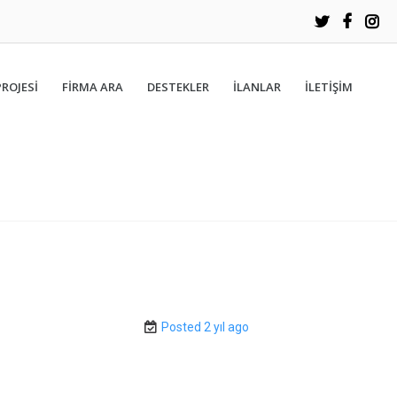
PROJESİ
FIRMA ARA
DESTEKLER
İLANLAR
İLETIŞIM
Posted 2 yıl ago