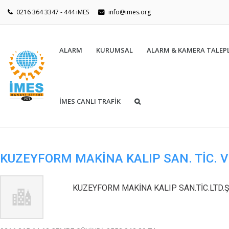
0216 364 3347 - 444 iMES
info@imes.org
ALARM
KURUMSAL
ALARM & KAMERA TALEPL
İMES CANLI TRAFİK
KUZEYFORM MAKİNA KALIP SAN. TİC. VE
KUZEYFORM MAKİNA KALIP SAN.TİC.LTD.Ş