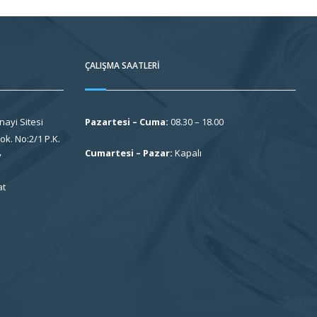
ÇALIŞMA SAATLERI
nayi Sitesi
Pazartesi – Cuma:
08.30 – 18.00
k. No:2/1 P.K.
Cumartesi – Pazar:
Kapalı
y
at