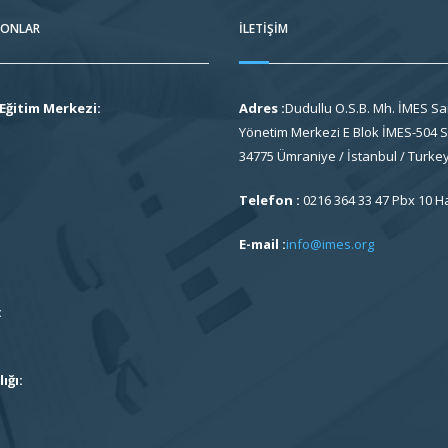
FONLAR
İLETIŞIM
Eğitim Merkezi:
Adres :
Dudullu O.S.B. Mh. İMES Sa
Yönetim Merkezi E Blok İMES-504 So
34775 Ümraniye / İstanbul / Turke
Telefon :
0216 364 33 47 Pbx 10 H
E-mail :
info@imes.org
:
ığı: