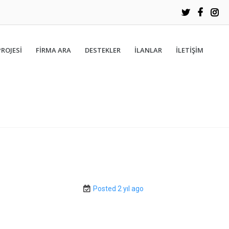
PROJESİ
FIRMA ARA
DESTEKLER
İLANLAR
İLETIŞIM
Posted 2 yıl ago