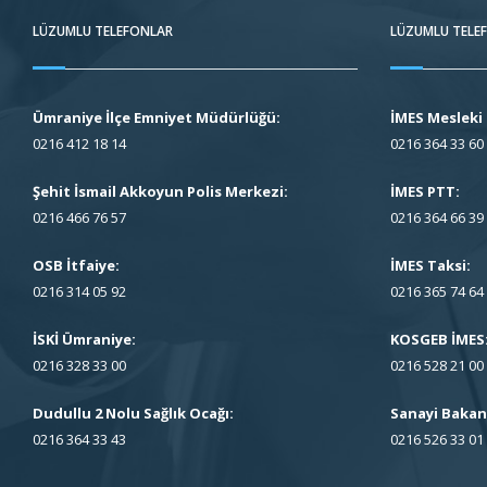
LÜZUMLU TELEFONLAR
LÜZUMLU TELE
Ümraniye İlçe Emniyet Müdürlüğü:
İMES Mesleki 
0216 412 18 14
0216 364 33 60
Şehit İsmail Akkoyun Polis Merkezi:
İMES PTT:
0216 466 76 57
0216 364 66 39
OSB İtfaiye:
İMES Taksi:
0216 314 05 92
0216 365 74 64
İSKİ Ümraniye:
KOSGEB İMES
0216 328 33 00
0216 528 21 00
Dudullu 2 Nolu Sağlık Ocağı:
Sanayi Bakanl
0216 364 33 43
0216 526 33 01