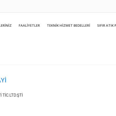
ERİNİZ
FAALIYETLER
TEKNİK HİZMET BEDELLERİ
SIFIR ATIK 
Yİ
TİC.LTD.ŞTİ