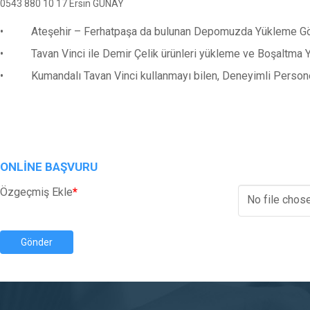
0543 880 10 17 Ersin GÜNAY
• Ateşehir – Ferhatpaşa da bulunan Depomuzda Yükleme Gör
• Tavan Vinci ile Demir Çelik ürünleri yükleme ve Boşaltma 
• Kumandalı Tavan Vinci kullanmayı bilen, Deneyimli Persone
ONLINE BAŞVURU
Özgeçmiş Ekle
*
No file chos
Gönder