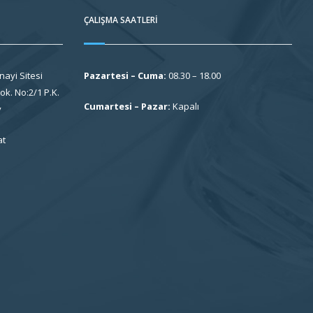
ÇALIŞMA SAATLERI
nayi Sitesi
Pazartesi – Cuma:
08.30 – 18.00
k. No:2/1 P.K.
Cumartesi – Pazar:
Kapalı
y
at