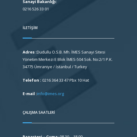
Sanayi Bakanlığı:
0216 526 33 01
İLETIŞIM
Adres :
Dudullu O.S.B. Mh. İMES Sanayi Sitesi
Yönetim Merkezi E Blok İMES-504 Sok. No:2/1 P.K.
34775 Ümraniye / İstanbul / Turkey
Telefon :
0216 364 33 47 Pbx 10 Hat
E-mail :
info@imes.org
ÇALIŞMA SAATLERI
Pazartesi – Cuma:
08.30 – 18.00