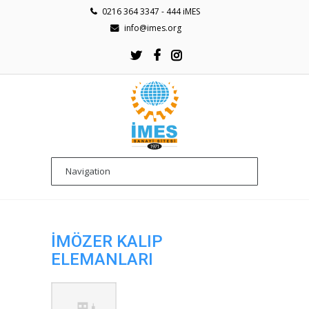
0216 364 3347 - 444 iMES
info@imes.org
İMÖZER KALIP
ELEMANLARI