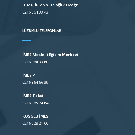
Dudullu 2 Nolu Sağlık Ocağı:
0216 364 33 43
LÜZUMLU TELEFONLAR
İMES Mesleki Eğitim Merkezi:
0216 364 33 60
İMES PTT:
0216 364 66 39
İMES Taksi:
0216 365 74 64
KOSGEB İMES:
0216 528 21 00