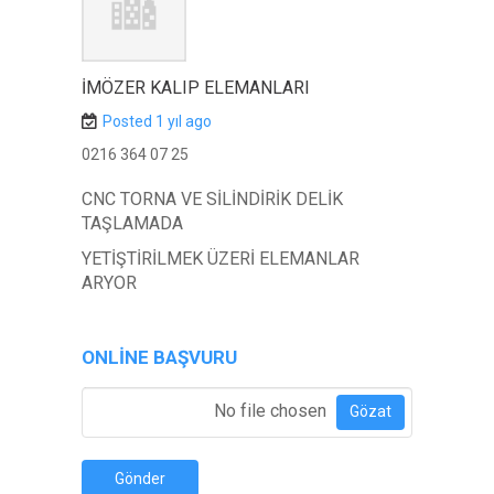
İMÖZER KALIP ELEMANLARI
Posted 1 yıl ago
0216 364 07 25
CNC TORNA VE SİLİNDİRİK DELİK
TAŞLAMADA
YETİŞTİRİLMEK ÜZERİ ELEMANLAR
ARYOR
ONLINE BAŞVURU
Özgeçmiş Ekle
*
No file chosen
Gözat
Gönder