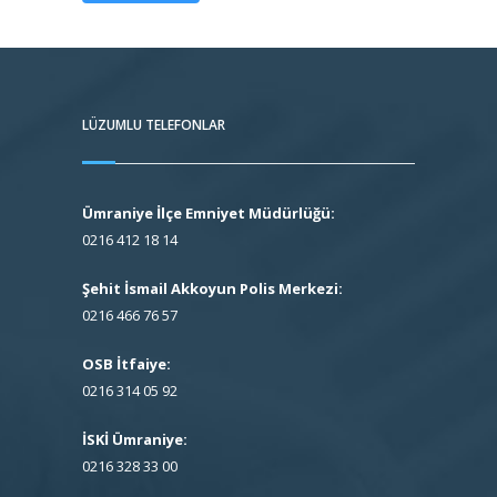
LÜZUMLU TELEFONLAR
Ümraniye İlçe Emniyet Müdürlüğü:
0216 412 18 14
Şehit İsmail Akkoyun Polis Merkezi:
0216 466 76 57
OSB İtfaiye:
0216 314 05 92
İSKİ Ümraniye:
0216 328 33 00