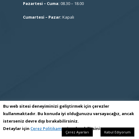
Pazartesi – Cuma:
08.30 – 18.00
Cumartesi – Pazar:
Kapalı
Bu web sitesi deneyiminizi geliştirmek için çerezler
kullanmaktadır. Bu konuda iyi olduğunuzu varsayacağız, ancak
isterseniz devre dışı bırakabilirsiniz.
S.S İmes Sanayi Sitesi İşletme Kooperatifi
Detaylar için
Çerez Politikamızı
inceleyebilirsiniz.
Çerez Ayarları
Kabul Ediyorum
Tüm Hakları Saklıdır Kopyalanamaz Cσρуяιgнт © 2017