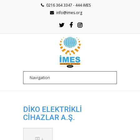
0216 364 3347 - 444 iMES
info@imes.org
DIKO ELEKTRIKLI
CIHAZLAR A.Ş.