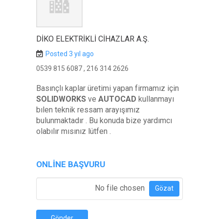
DIKO ELEKTRIKLI CIHAZLAR A.Ş.
Posted 3 yıl ago
0539 815 6087 , 216 314 2626
Basınçlı kaplar üretimi yapan firmamız için
SOLIDWORKS
ve
AUTOCAD
kullanmayı
bılen teknik ressam arayışımız
bulunmaktadır . Bu konuda bize yardımcı
olabılır mısınız lütfen .
ONLINE BAŞVURU
Özgeçmiş Ekle
*
No file chosen
Gözat
Gönder