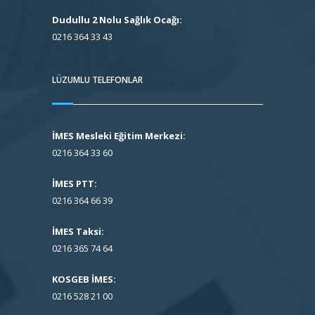
Dudullu 2 Nolu Sağlık Ocağı:
0216 364 33 43
LÜZUMLU TELEFONLAR
İMES Mesleki Eğitim Merkezi:
0216 364 33 60
İMES PTT:
0216 364 66 39
İMES Taksi:
0216 365 74 64
KOSGEB İMES:
0216 528 21 00