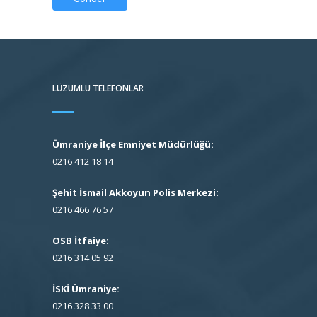
LÜZUMLU TELEFONLAR
Ümraniye İlçe Emniyet Müdürlüğü:
0216 412 18 14
Şehit İsmail Akkoyun Polis Merkezi:
0216 466 76 57
OSB İtfaiye:
0216 314 05 92
İSKİ Ümraniye:
0216 328 33 00