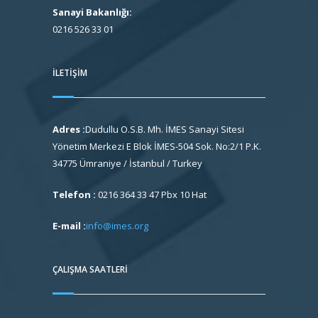
Sanayi Bakanlığı:
0216 526 33 01
İLETIŞIM
Adres :
Dudullu O.S.B. Mh. İMES Sanayi Sitesi
Yönetim Merkezi E Blok İMES-504 Sok. No:2/1 P.K.
34775 Ümraniye / İstanbul / Turkey
Telefon :
0216 364 33 47 Pbx 10 Hat
E-mail :
info@imes.org
ÇALIŞMA SAATLERI