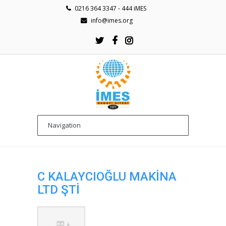
0216 364 3347 - 444 iMES
info@imes.org
C KALAYCIOĞLU MAKINA
LTD ŞTI