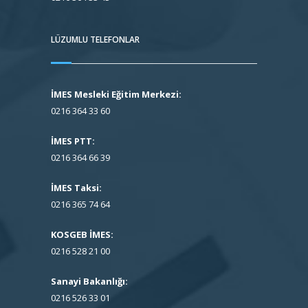
LÜZUMLU TELEFONLAR
İMES Mesleki Eğitim Merkezi:
0216 364 33 60
İMES PTT:
0216 364 66 39
İMES Taksi:
0216 365 74 64
KOSGEB İMES:
0216 528 21 00
Sanayi Bakanlığı:
0216 526 33 01