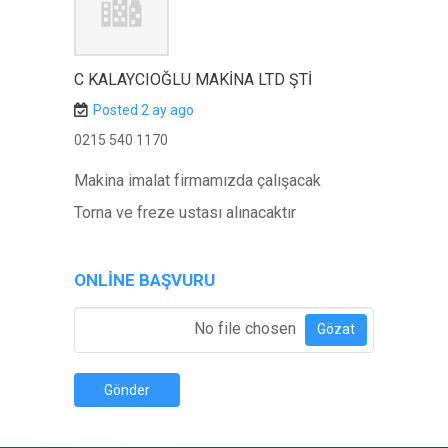
C KALAYCIOĞLU MAKINA LTD ŞTI
Posted 2 ay ago
0215 540 1170
Makina imalat firmamızda çalışacak
Torna ve freze ustası alınacaktır
ONLINE BAŞVURU
Özgeçmiş Ekle
*
No file chosen
Gözat
Gönder