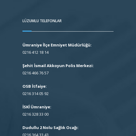
LÜZUMLU TELEFONLAR
Ümraniye İlçe Emniyet Müdürlüğü:
0216 412 18 14
Şehit İsmail Akkoyun Polis Merkezi:
0216 466 76 57
OSB İtfaiye:
0216 314 05 92
İSKİ Ümraniye:
0216 328 33 00
Dudullu 2 Nolu Sağlık Ocağı:
0216 364 33 43