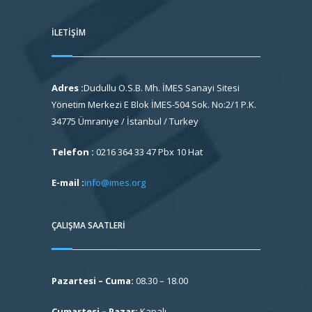
İLETIŞIM
Adres :
Dudullu O.S.B. Mh. İMES Sanayi Sitesi
Yönetim Merkezi E Blok İMES-504 Sok. No:2/1 P.K.
34775 Ümraniye / İstanbul / Turkey
Telefon :
0216 364 33 47 Pbx 10 Hat
E-mail :
info@imes.org
ÇALIŞMA SAATLERI
Pazartesi – Cuma:
08.30 – 18.00
Cumartesi – Pazar:
Kapalı