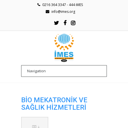
0216 364 3347 - 444 iMES
info@imes.org
BİO MEKATRONİK VE
SAĞLIK HİZMETLERİ