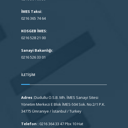
İMES Taksi:
0216 365 74 64
KOSGEB İMES:
0216 528 21 00
Sanayi Bakanlığı:
0216 526 33 01
İLETIŞIM
Adres :
Dudullu O.S.B. Mh. İMES Sanayi Sitesi
Yönetim Merkezi E Blok İMES-504 Sok. No:2/1 P.K.
34775 Ümraniye / İstanbul / Turkey
Telefon :
0216 364 33 47 Pbx 10 Hat