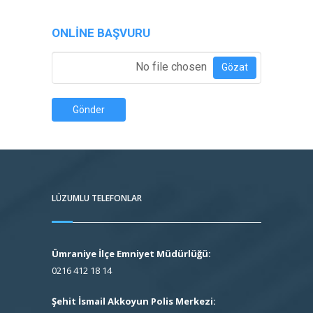
ONLINE BAŞVURU
Özgeçmiş Ekle
*
No file chosen
Gözat
Gönder
LÜZUMLU TELEFONLAR
Ümraniye İlçe Emniyet Müdürlüğü:
0216 412 18 14
Şehit İsmail Akkoyun Polis Merkezi: