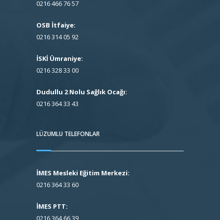
0216 466 76 57
OSB İtfaiye:
0216 314 05 92
İSKİ Ümraniye:
0216 328 33 00
Dudullu 2 Nolu Sağlık Ocağı:
0216 364 33 43
LÜZUMLU TELEFONLAR
İMES Mesleki Eğitim Merkezi:
0216 364 33 60
İMES PTT:
0216 364 66 39