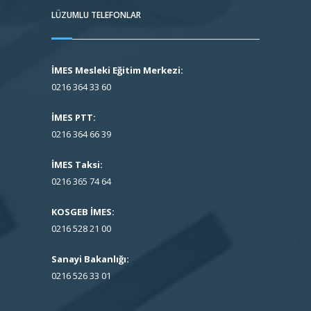
LÜZUMLU TELEFONLAR
İMES Mesleki Eğitim Merkezi:
0216 364 33 60
İMES PTT:
0216 364 66 39
İMES Taksi:
0216 365 74 64
KOSGEB İMES:
0216 528 21 00
Sanayi Bakanlığı:
0216 526 33 01