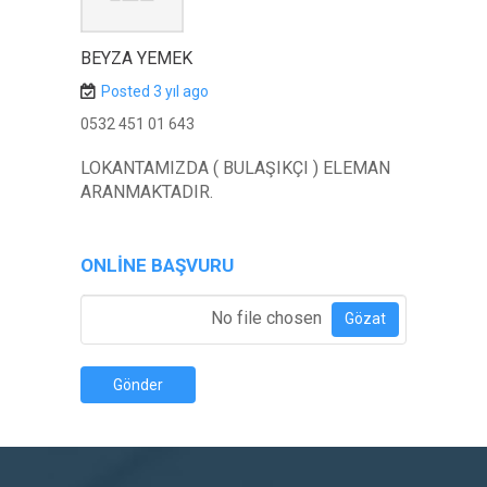
BEYZA YEMEK
Posted 3 yıl ago
0532 451 01 643
LOKANTAMIZDA ( BULAŞIKÇI ) ELEMAN
ARANMAKTADIR.
ONLINE BAŞVURU
Özgeçmiş Ekle
*
No file chosen
Gözat
Gönder