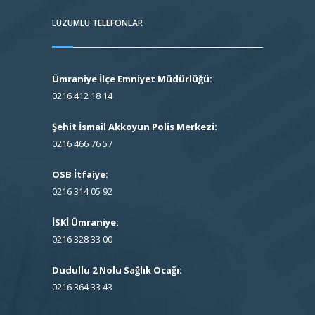
LÜZUMLU TELEFONLAR
Ümraniye İlçe Emniyet Müdürlüğü:
0216 412 18 14
Şehit İsmail Akkoyun Polis Merkezi:
0216 466 76 57
OSB İtfaiye:
0216 314 05 92
İSKİ Ümraniye:
0216 328 33 00
Dudullu 2 Nolu Sağlık Ocağı:
0216 364 33 43