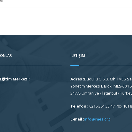
en
FONLAR
İLETIŞIM
Eğitim Merkezi:
Adres :
Dudullu O.S.B. Mh. İMES Sa
Yönetim Merkezi E Blok İMES-504 So
34775 Ümraniye / İstanbul / Turke
Telefon :
0216 364 33 47 Pbx 10 H
E-mail :
info@imes.org