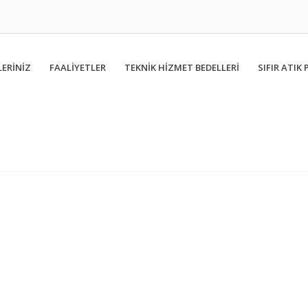
ERİNİZ
FAALIYETLER
TEKNİK HİZMET BEDELLERİ
SIFIR ATIK 