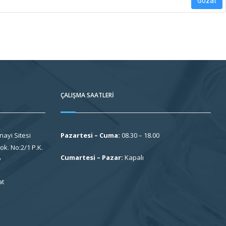
Gözat
ÇALIŞMA SAATLERI
nayi Sitesi
Pazartesi – Cuma:
08.30 – 18.00
k. No:2/1 P.K.
Cumartesi – Pazar:
Kapalı
y
at