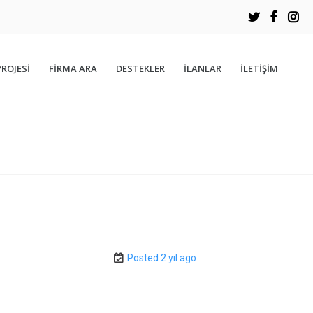
PROJESİ
FIRMA ARA
DESTEKLER
İLANLAR
İLETIŞIM
Posted 2 yıl ago