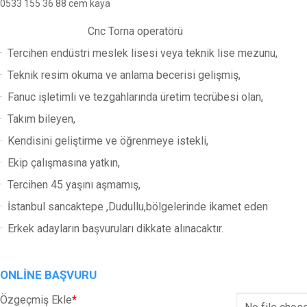
0533 155 36 88 cem kaya
Cnc Torna operatörü
· Tercihen endüstri meslek lisesi veya teknik lise mezunu,
· Teknik resim okuma ve anlama becerisi gelişmiş,
· Fanuc işletimli ve tezgahlarında üretim tecrübesi olan,
· Takım bileyen,
· Kendisini geliştirme ve öğrenmeye istekli,
· Ekip çalışmasına yatkın,
· Tercihen 45 yaşını aşmamış,
· İstanbul sancaktepe ,Dudullu,bölgelerinde ikamet eden
· Erkek adayların başvuruları dikkate alınacaktır.
ONLINE BAŞVURU
Özgeçmiş Ekle
*