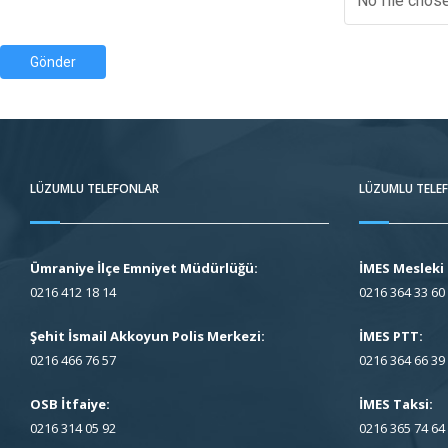
No file chos
Gönder
LÜZUMLU TELEFONLAR
LÜZUMLU TELE
Ümraniye İlçe Emniyet Müdürlüğü:
İMES Mesleki 
0216 412 18 14
0216 364 33 60
Şehit İsmail Akkoyun Polis Merkezi:
İMES PTT:
0216 466 76 57
0216 364 66 39
OSB İtfaiye:
İMES Taksi:
0216 314 05 92
0216 365 74 64