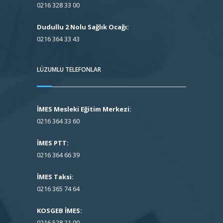
0216 328 33 00
Dudullu 2 Nolu Sağlık Ocağı:
0216 364 33 43
LÜZUMLU TELEFONLAR
İMES Mesleki Eğitim Merkezi:
0216 364 33 60
İMES PTT:
0216 364 66 39
İMES Taksi:
0216 365 74 64
KOSGEB İMES:
0216 528 21 00