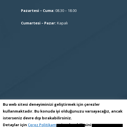
Pazartesi – Cuma:
08.30 – 18.00
Cumartesi – Pazar:
Kapalı
Bu web sitesi deneyiminizi geliştirmek için çerezler
kullanmaktadır. Bu konuda iyi olduğunuzu varsayacağız, ancak
isterseniz devre dışı bırakabilirsiniz.
S.S İmes Sanayi Sitesi İşletme Kooperatifi
Detaylar için
Çerez Politikamızı
inceleyebilirsiniz.