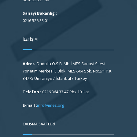
Sanayi Bakanlığı:
0216 526 33 01
İLETIŞIM
Adres :
Dudullu O.S.B. Mh. İMES Sanayi Sitesi
Yönetim Merkezi E Blok İMES-504 Sok. No:2/1 P.K.
34775 Ümraniye / İstanbul / Turkey
Telefon :
0216 364 33 47 Pbx 10 Hat
E-mail :
info@imes.org
ÇALIŞMA SAATLERI