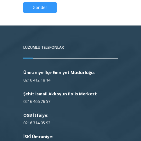
Gönder
LÜZUMLU TELEFONLAR
Ümraniye İlçe Emniyet Müdürlüğü:
0216 412 18 14
Şehit İsmail Akkoyun Polis Merkezi:
0216 466 76 57
OSB İtfaiye:
0216 314 05 92
İSKİ Ümraniye: