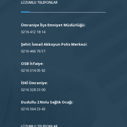
LÜZUMLU TELEFONLAR
Ümraniye İlçe Emniyet Müdürlüğü:
0216 412 18 14
Şehit İsmail Akkoyun Polis Merkezi:
0216 466 76 57
OSB İtfaiye:
0216 314 05 92
İSKİ Ümraniye:
0216 328 33 00
Dudullu 2 Nolu Sağlık Ocağı:
0216 364 33 43
LÜZUMLU TELEFONLAR