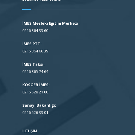
İMES Mesleki Eğitim Merkezi:
0216 364 33 60
İMES PTT:
0216 364 66 39
İMES Taksi:
0216 365 74 64
KOSGEB İMES:
0216 528 21 00
Sanayi Bakanlığı:
0216 526 33 01
İLETIŞIM