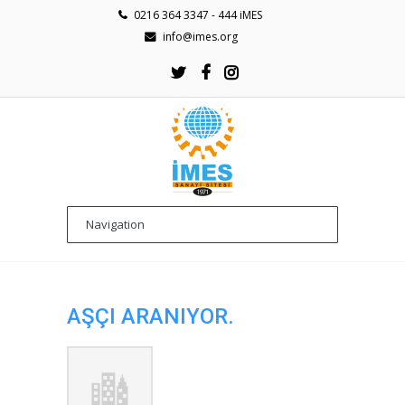
0216 364 3347 - 444 iMES
info@imes.org
AŞÇI ARANIYOR.