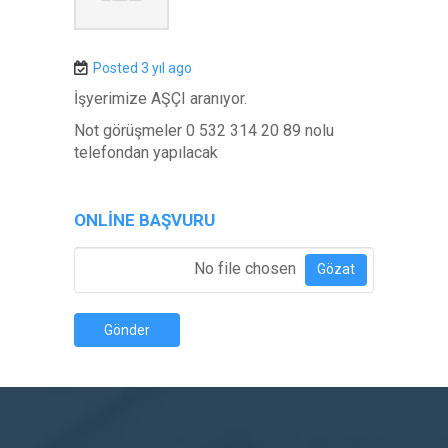
Posted 3 yıl ago
İşyerimize AŞÇI aranıyor.
Not görüşmeler 0 532 314 20 89 nolu
telefondan yapılacak
ONLINE BAŞVURU
Özgeçmiş Ekle
*
No file chosen
Gözat
Gönder