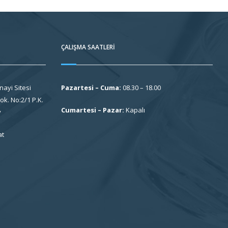
ÇALIŞMA SAATLERI
nayi Sitesi
Pazartesi – Cuma:
08.30 – 18.00
k. No:2/1 P.K.
Cumartesi – Pazar:
Kapalı
y
at