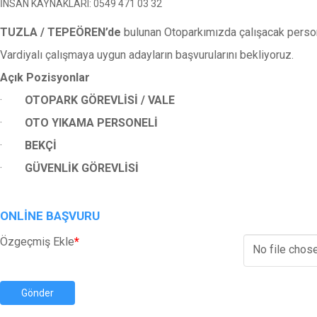
İNSAN KAYNAKLARI: 0549 471 03 32
TUZLA / TEPEÖREN’de
bulunan Otoparkımızda çalışacak persone
Vardiyalı çalışmaya uygun adayların başvurularını bekliyoruz.
Açık Pozisyonlar
·
OTOPARK GÖREVLİSİ / VALE
·
OTO YIKAMA PERSONELİ
·
BEKÇİ
·
GÜVENLİK GÖREVLİSİ
ONLINE BAŞVURU
Özgeçmiş Ekle
*
No file chos
Gönder