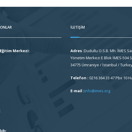
FONLAR
İLETIŞIM
Eğitim Merkezi:
Adres :
Dudullu O.S.B. Mh. İMES Sa
Yönetim Merkezi E Blok İMES-504 So
34775 Ümraniye / İstanbul / Turke
Telefon :
0216 364 33 47 Pbx 10 H
E-mail :
info@imes.org
:
ığı: