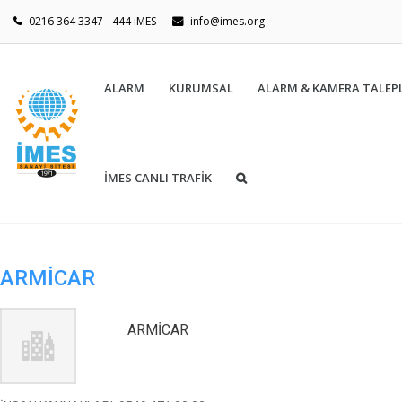
0216 364 3347 - 444 iMES
info@imes.org
ALARM
KURUMSAL
ALARM & KAMERA TALEPL
İMES CANLI TRAFİK
ARMİCAR
ARMİCAR