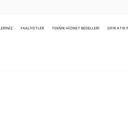
ERİNİZ
FAALIYETLER
TEKNİK HİZMET BEDELLERİ
SIFIR ATIK 