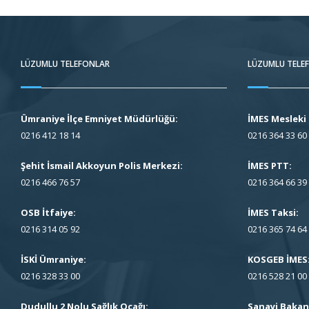
LÜZUMLU TELEFONLAR
LÜZUMLU TELE
Ümraniye İlçe Emniyet Müdürlüğü:
İMES Mesleki 
0216 412 18 14
0216 364 33 60
Şehit İsmail Akkoyun Polis Merkezi:
İMES PTT:
0216 466 76 57
0216 364 66 39
OSB İtfaiye:
İMES Taksi:
0216 314 05 92
0216 365 74 64
İSKİ Ümraniye:
KOSGEB İMES
0216 328 33 00
0216 528 21 00
Dudullu 2 Nolu Sağlık Ocağı:
Sanayi Bakanl