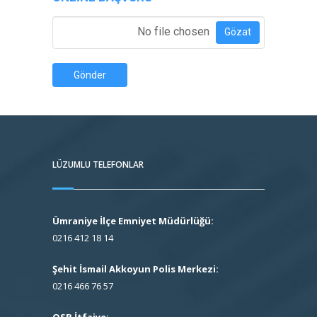
Özgeçmiş Ekle
*
No file chosen
Gözat
Gönder
LÜZUMLU TELEFONLAR
Ümraniye İlçe Emniyet Müdürlüğü:
0216 412 18 14
Şehit İsmail Akkoyun Polis Merkezi:
0216 466 76 57