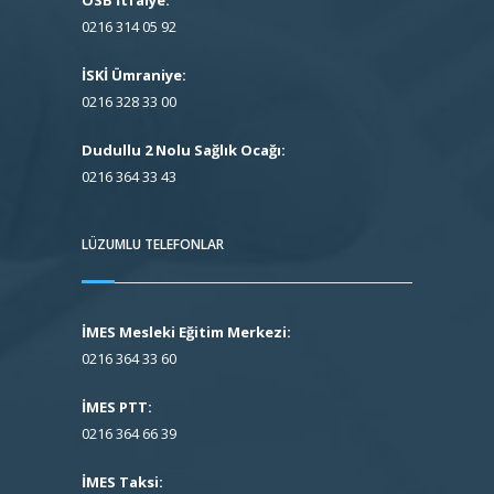
OSB İtfaiye:
0216 314 05 92
İSKİ Ümraniye:
0216 328 33 00
Dudullu 2 Nolu Sağlık Ocağı:
0216 364 33 43
LÜZUMLU TELEFONLAR
İMES Mesleki Eğitim Merkezi:
0216 364 33 60
İMES PTT:
0216 364 66 39
İMES Taksi: