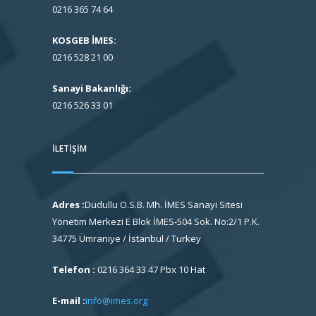
0216 365 74 64
KOSGEB İMES:
0216 528 21 00
Sanayi Bakanlığı:
0216 526 33 01
İLETIŞIM
Adres :
Dudullu O.S.B. Mh. İMES Sanayi Sitesi
Yönetim Merkezi E Blok İMES-504 Sok. No:2/1 P.K.
34775 Ümraniye / İstanbul / Turkey
Telefon :
0216 364 33 47 Pbx 10 Hat
E-mail :
info@imes.org