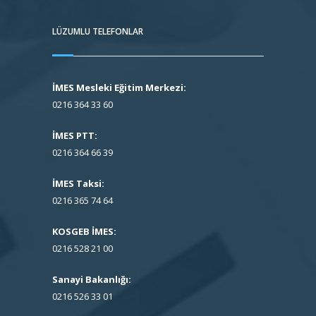
LÜZUMLU TELEFONLAR
İMES Mesleki Eğitim Merkezi:
0216 364 33 60
İMES PTT:
0216 364 66 39
İMES Taksi:
0216 365 74 64
KOSGEB İMES:
0216 528 21 00
Sanayi Bakanlığı:
0216 526 33 01