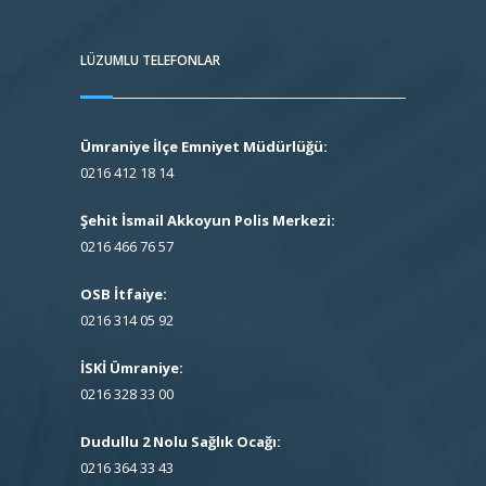
LÜZUMLU TELEFONLAR
Ümraniye İlçe Emniyet Müdürlüğü:
0216 412 18 14
Şehit İsmail Akkoyun Polis Merkezi:
0216 466 76 57
OSB İtfaiye:
0216 314 05 92
İSKİ Ümraniye:
0216 328 33 00
Dudullu 2 Nolu Sağlık Ocağı:
0216 364 33 43