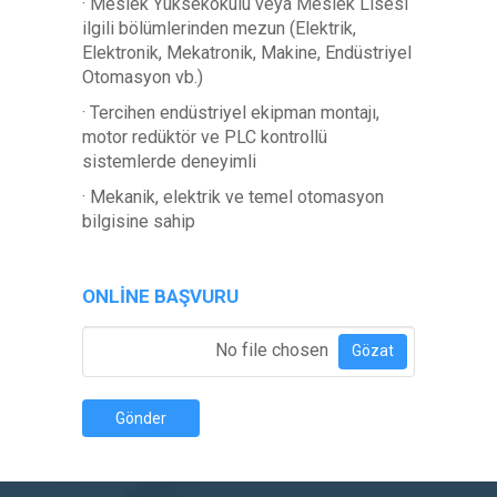
· Meslek Yüksekokulu veya Meslek Lisesi
ilgili bölümlerinden mezun (Elektrik,
Elektronik, Mekatronik, Makine, Endüstriyel
Otomasyon vb.)
· Tercihen endüstriyel ekipman montajı,
motor redüktör ve PLC kontrollü
sistemlerde deneyimli
· Mekanik, elektrik ve temel otomasyon
bilgisine sahip
ONLINE BAŞVURU
Özgeçmiş Ekle
*
No file chosen
Gözat
Gönder