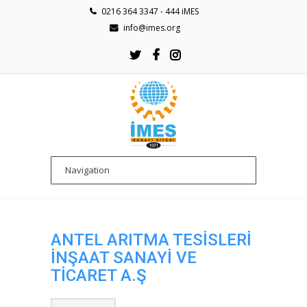
0216 364 3347 - 444 iMES
info@imes.org
ANTEL ARITMA TESİSLERİ
İNŞAAT SANAYİ VE
TİCARET A.Ş