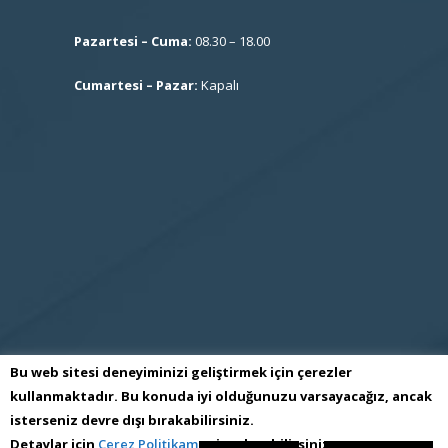
Pazartesi – Cuma:
08.30 – 18.00
Cumartesi – Pazar:
Kapalı
Bu web sitesi deneyiminizi geliştirmek için çerezler
kullanmaktadır. Bu konuda iyi olduğunuzu varsayacağız, ancak
isterseniz devre dışı bırakabilirsiniz.
S.S İmes Sanayi Sitesi İşletme Kooperatifi
Detaylar için
Çerez Politikamızı
inceleyebilirsiniz.