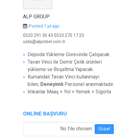
ALP GROUP
Posted 1 yıl ago
0533 291 30 43 0533 270 17 23
satis@alpsteel.com.tr
Depoda Yükleme Görevinde Çalışacak.
Tavan Vinci ile Demir Çelik ürünleri
yükleme ve Boşaltma Yapacak.
Kumandalı Tavan Vinci kullanmayı
bilen,
Deneyimli
Personel aranmaktadır.
İmkanlar Maaş + Yol + Yemek + Sigorta
ONLINE BAŞVURU
Özgeçmiş Ekle
*
No file chosen
Gözat