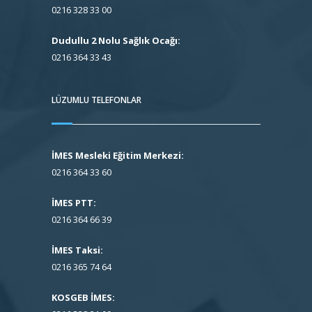
0216 328 33 00
Dudullu 2 Nolu Sağlık Ocağı:
0216 364 33 43
LÜZUMLU TELEFONLAR
İMES Mesleki Eğitim Merkezi:
0216 364 33 60
İMES PTT:
0216 364 66 39
İMES Taksi:
0216 365 74 64
KOSGEB İMES: