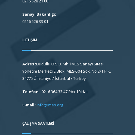
0216 528 21 00
Sanayi Bakanlığı:
0216 526 33 01
İLETIŞIM
Adres :
Dudullu O.S.B. Mh. İMES Sanayi Sitesi
Yönetim Merkezi E Blok İMES-504 Sok. No:2/1 P.K.
34775 Ümraniye / İstanbul / Turkey
Telefon :
0216 364 33 47 Pbx 10 Hat
E-mail :
info@imes.org
ÇALIŞMA SAATLERI