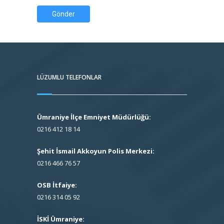
Gönder
LÜZUMLU TELEFONLAR
Ümraniye İlçe Emniyet Müdürlüğü:
0216 412 18 14
Şehit İsmail Akkoyun Polis Merkezi:
0216 466 76 57
OSB İtfaiye:
0216 314 05 92
İSKİ Ümraniye: