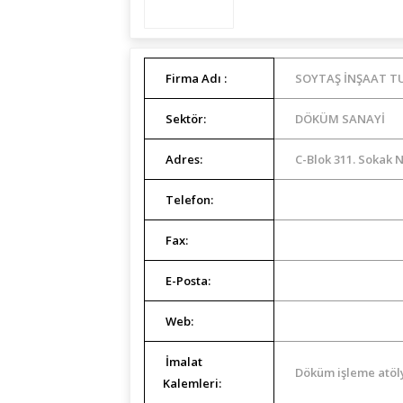
Firma Adı :
SOYTAŞ İNŞAAT TUR.
Sektör:
DÖKÜM SANAYİ
Adres:
C-Blok 311. Sokak N
Telefon:
Fax:
E-Posta:
Web:
İmalat
Döküm işleme atöl
Kalemleri: