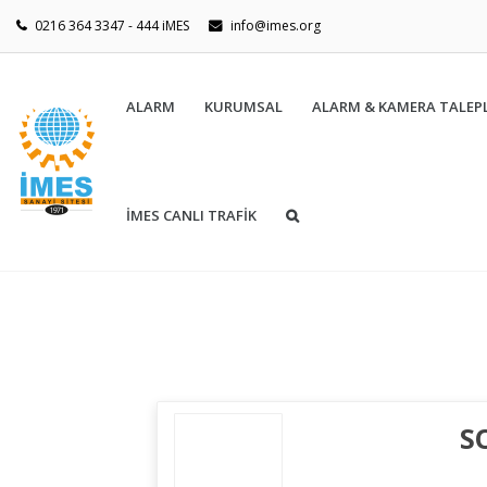
0216 364 3347 - 444 iMES
info@imes.org
ALARM
KURUMSAL
ALARM & KAMERA TALEPL
İMES CANLI TRAFİK
S