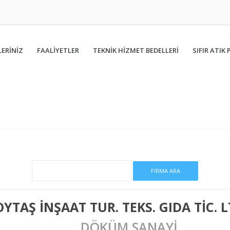
ERİNİZ
FAALIYETLER
TEKNİK HİZMET BEDELLERİ
SIFIR ATIK 
OYTAŞ İNŞAAT TUR. TEKS. GIDA TİC. L
DÖKÜM SANAYİ