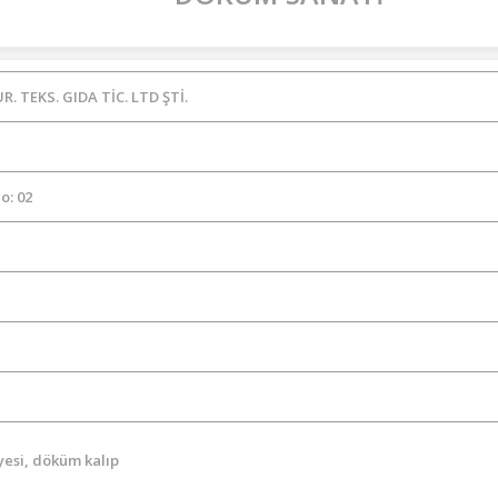
 TEKS. GIDA TİC. LTD ŞTİ.
o: 02
yesi, döküm kalıp