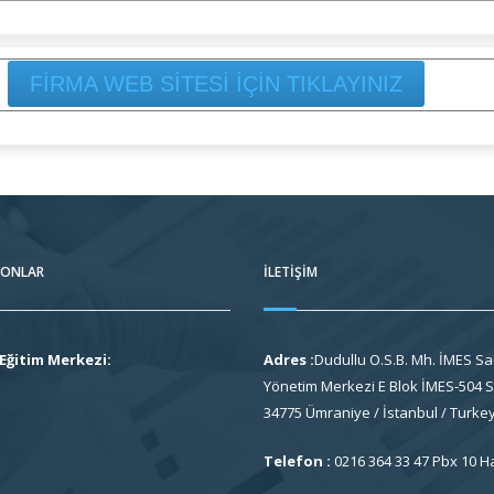
FİRMA WEB SİTESİ İÇİN TIKLAYINIZ
FONLAR
İLETIŞIM
Eğitim Merkezi:
Adres :
Dudullu O.S.B. Mh. İMES Sa
Yönetim Merkezi E Blok İMES-504 So
34775 Ümraniye / İstanbul / Turke
Telefon :
0216 364 33 47 Pbx 10 H