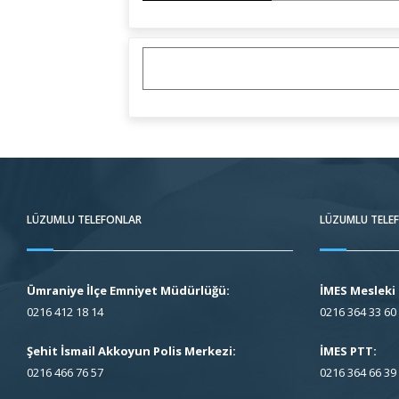
LÜZUMLU TELEFONLAR
LÜZUMLU TELE
Ümraniye İlçe Emniyet Müdürlüğü:
İMES Mesleki 
0216 412 18 14
0216 364 33 60
Şehit İsmail Akkoyun Polis Merkezi:
İMES PTT:
0216 466 76 57
0216 364 66 39