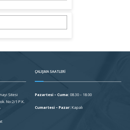
ÇALIŞMA SAATLERI
nayi Sitesi
Pazartesi – Cuma:
08.30 – 18.00
k. No:2/1 P.K.
Cumartesi – Pazar:
Kapalı
y
at